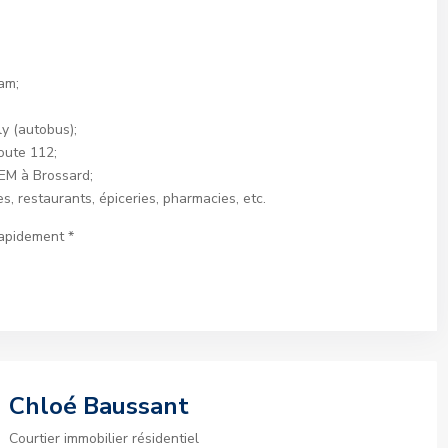
am;
y (autobus);
oute 112;
REM à Brossard;
 restaurants, épiceries, pharmacies, etc.
 rapidement *
Chloé Baussant
Courtier immobilier résidentiel