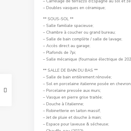
– Carrelage de terrazzo d’Espagne au sol et ze
– Doubles vasques en céramique;
** SOUS-SOL **
– Salle familiale spacieuse;
– Chambre à coucher ou grand bureau;
– Salle de bain complète / salle de lavage;
– Accès direct au garage;
– Plafonds de 7pi;
– Salle mécanique (fournaise électrique de 202
** SALLE DE BAIN DU BAS **
– Salle de bain entièrement rénovée;
– Sol en porcelaine italienne posée en chevron
– Porcelaine pressée aux murs;
– Vasque en pierre grise traitée;
– Douche à l’italienne;
– Robinetterie en laiton massif;
– Jet de pluie et douche à main;
– Espace pour laveuse & sécheuse;
– Chauffe-eau (2022);