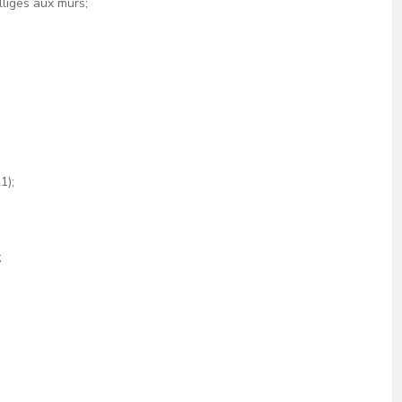
lliges aux murs;
1);
;