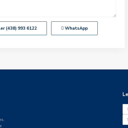
ler
(438) 993 6122
WhatsApp
Le
es,
e