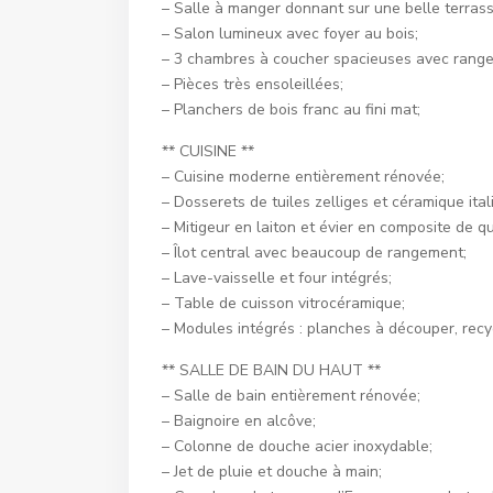
– Salle à manger donnant sur une belle terrasse
– Salon lumineux avec foyer au bois;
– 3 chambres à coucher spacieuses avec rang
– Pièces très ensoleillées;
– Planchers de bois franc au fini mat;
** CUISINE **
– Cuisine moderne entièrement rénovée;
– Dosserets de tuiles zelliges et céramique ital
– Mitigeur en laiton et évier en composite de qu
– Îlot central avec beaucoup de rangement;
– Lave-vaisselle et four intégrés;
– Table de cuisson vitrocéramique;
– Modules intégrés : planches à découper, rec
** SALLE DE BAIN DU HAUT **
– Salle de bain entièrement rénovée;
– Baignoire en alcôve;
– Colonne de douche acier inoxydable;
– Jet de pluie et douche à main;