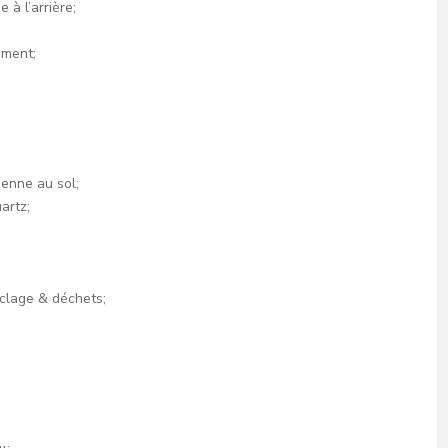
 à l’arrière;
ement;
ienne au sol;
artz;
yclage & déchets;